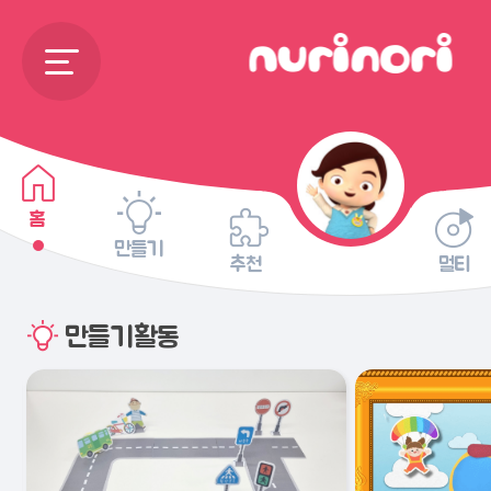
홈
만들기
추천
멀티
만들기활동