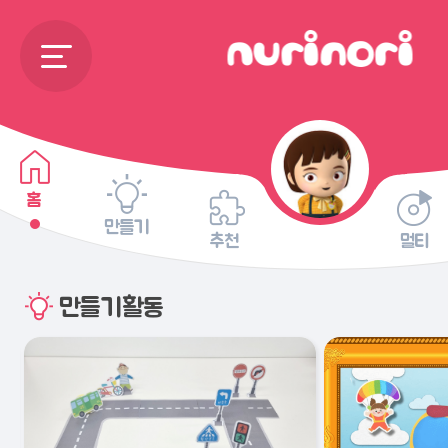
홈
만들기
추천
멀티
만들기활동